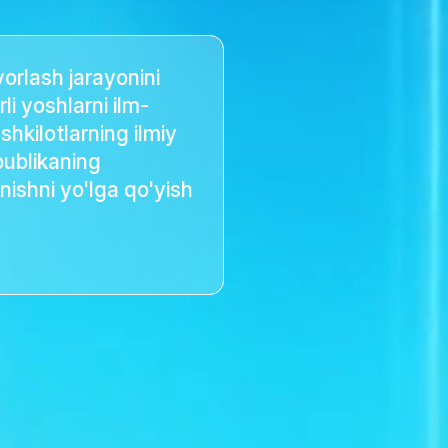
yorlash jarayonini
orli yoshlarni ilm-
ashkilotlarning ilmiy
ublikaning
nishni yo'lga qo'yish