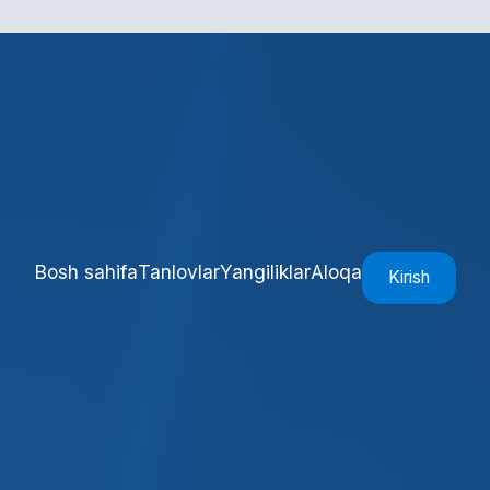
ida ishlamoqda
Bosh sahifa
Tanlovlar
Yangiliklar
Aloqa
Kirish