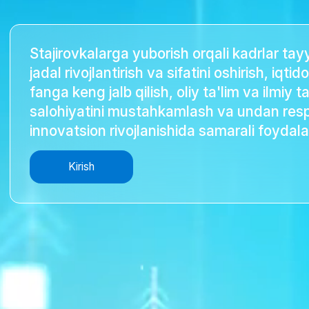
Stajirovkalarga yuborish orqali kadrlar tay
jadal rivojlantirish va sifatini oshirish, iqtid
fanga keng jalb qilish, oliy ta'lim va ilmiy t
salohiyatini mustahkamlash va undan resp
innovatsion rivojlanishida samarali foydala
Kirish